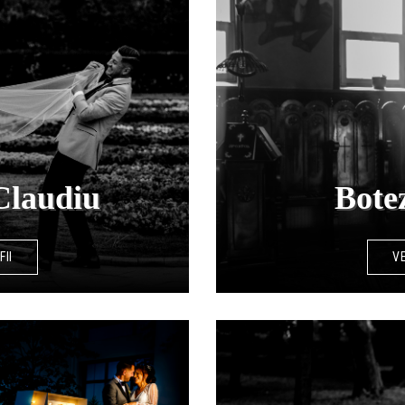
Bote
Claudiu
VE
FII