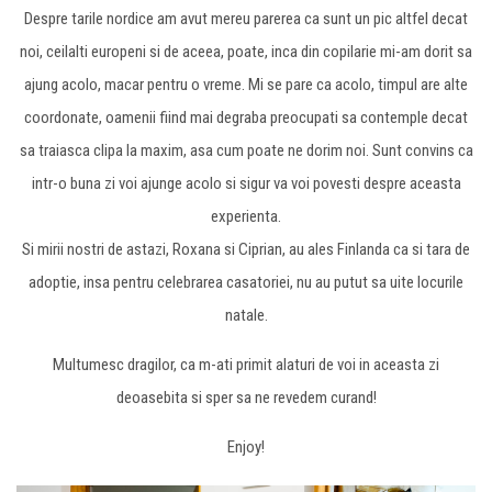
Despre tarile nordice am avut mereu parerea ca sunt un pic altfel decat
noi, ceilalti europeni si de aceea, poate, inca din copilarie mi-am dorit sa
ajung acolo, macar pentru o vreme. Mi se pare ca acolo, timpul are alte
coordonate, oamenii fiind mai degraba preocupati sa contemple decat
sa traiasca clipa la maxim, asa cum poate ne dorim noi. Sunt convins ca
intr-o buna zi voi ajunge acolo si sigur va voi povesti despre aceasta
experienta.
Si mirii nostri de astazi, Roxana si Ciprian, au ales Finlanda ca si tara de
adoptie, insa pentru celebrarea casatoriei, nu au putut sa uite locurile
natale.
Multumesc dragilor, ca m-ati primit alaturi de voi in aceasta zi
deoasebita si sper sa ne revedem curand!
Enjoy!