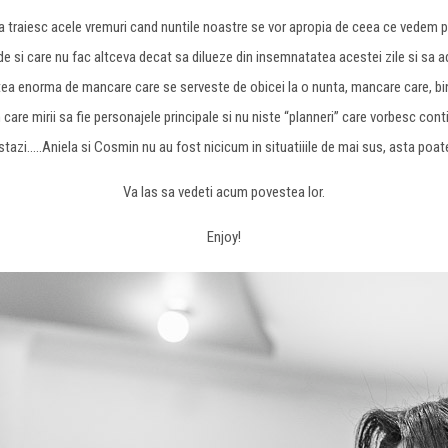
 traiesc acele vremuri cand nuntile noastre se vor apropia de ceea ce vedem pe a
de si care nu fac altceva decat sa dilueze din insemnatatea acestei zile si sa ad
tea enorma de mancare care se serveste de obicei la o nunta, mancare care, bin
n care mirii sa fie personajele principale si nu niste “planneri” care vorbesc cont
azi…..Aniela si Cosmin nu au fost nicicum in situatiiile de mai sus, asta poate si 
Va las sa vedeti acum povestea lor.
Enjoy!