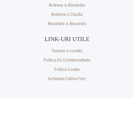
Andreea si Alexandru
Andreea si Claudiu
Alexandra si Alexandru
LINK-URI UTILE
Termeni si conditii
Politica De Confidentialitate
Politica Cookie
Inchiriaza Cabina Foto
Copyright © 2026 Cristian Photography - Fotograf evenimente Pitesti.
Toate drepturile rezervate. In colaborare cu
&
Perfect Pixel
PWP