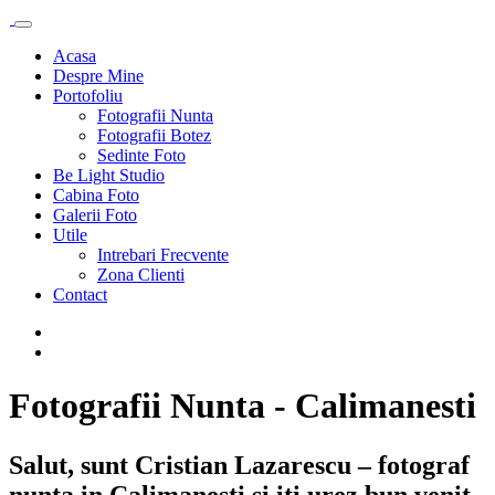
Acasa
Despre Mine
Portofoliu
Fotografii Nunta
Fotografii Botez
Sedinte Foto
Be Light Studio
Cabina Foto
Galerii Foto
Utile
Intrebari Frecvente
Zona Clienti
Contact
Fotografii Nunta - Calimanesti
Salut, sunt Cristian Lazarescu – fotograf
nunta in Calimanesti si iti urez bun venit